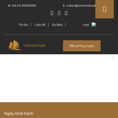
M. 84 24 39264009
E. sales@orientalsails.com
Tin tức
Liên hệ
Sự kiện
Viet
Menu
Đặt phòng ngay
Ngày khởi hành