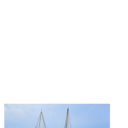
Với mục tiêu mang lại trải nghiệm chân thực nhất về cảnh
đẹp, con người Vịnh và dịch vụ hoàn hảo, tận tâm như câu
châm ngôn của công ty “Sự lựa chọn tốt nhất cho chuyến
du ngoạn Hạ Long - Lan Hạ của bạn”, công ty CP Những
Cánh Buồm Phương Đông (Oriental Sails) đã thành công
phát triển hệ thống phương tiện vận tải biển và lưu trú
hạng sang trên Vịnh Hạ Long - Lan Hạ. Trong khi Oriental
Sails và Calypso được thiết kế theo phong cách Phương
Đông truyền thống, du thuyền Starlight lại được thiết kế
theo hướng hiện đại, với các phòng ngủ và trang thiết bị
sang trọng bậc nhất. Hãy trải nghiệm ngay hôm nay và
tận hưởng cảm giác tuyệt vời đó cùng chúng tôi!