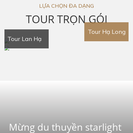
LỰA CHỌN ĐA DẠNG
TOUR TRỌN GÓI
Tour Hạ Long
Tour Lan Hạ
Mừng du thuyền starlight