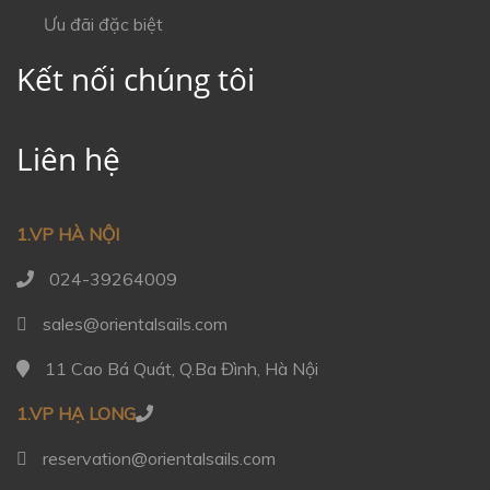
Ưu đãi đặc biệt
Kết nối chúng tôi
Liên hệ
1.VP HÀ NỘI
024-39264009
sales@orientalsails.com
11 Cao Bá Quát, Q.Ba Đình, Hà Nội
1.VP HẠ LONG
reservation@orientalsails.com