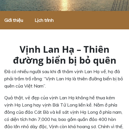
Giới thiệu
Lịch trình
Vịnh Lan Hạ – Thiên
đường biển bị bỏ quên
Đã có nhiều người sau khi đi thăm vịnh Lan Hạ về, họ đã
phải trầm trồ rằng: “Vịnh Lan Hạ là thiên đường biển bị bỏ
quên của Việt Nam”.
Quả thật, vẻ đẹp của vịnh Lan Hạ không hề thua kém
vịnh Hạ Long hay vịnh Bái Tử Long liền kề. Nằm ở phía
đông của đảo Cát Bà và kề sát vịnh Hạ Long ở phía nam,
có diện tích hơn 7,000 ha, bao gồm quần đảo 400 hòn
đảo lớn nhỏ dày đặc, Vịnh còn khá hoang sơ. Chính vì thế,