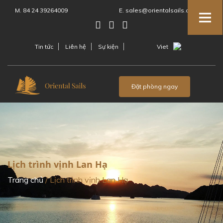
M. 84 24 39264009
E. sales@orientalsails.com
Tin tức
Liên hệ
Sự kiện
Viet
Menu
Đặt phòng ngay
Lịch trình vịnh Lan Hạ
Trang chủ
/
Lịch trình vịnh Lan Hạ