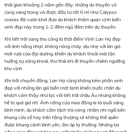
thời gian khoảng 2 năm gần đây, những du thuyền vô
cùng sang trọng và được đầu tư rất tỉ mỉ như Calypso
cruises đã vươn khơi đưa du khách thăm quan vịnh biển
xinh đẹp này trong 1-2 đêm ngủ đêm trên du thuyền.
Khi tiết trời sang thu cũng là thời điểm Vịnh Lan Hạ đẹp
với ánh nắng nhạt, không nóng cháy, dịu nhẹ với làn gió
mát rượi của đại dương, khiến du khách thoải mái tận
hưởng sự sảng khoái, thư thái khi đi thuyền chiêm ngưỡng
khu vịnh.
Khi trời chuyển đông, Lan Hạ cũng không kém phần xinh
đẹp với những làn gió biển mát lạnh khiến bước chân du
khách cảm thấy như lạc với tiết trời châu Âu nhưng không
hề bị quá giá rét. Ánh nắng của mùa đông le lói buổi sáng
bình minh, du khách cầm tách trà nóng, nhâm nhi ngồi bên
khung cửa sổ hay trên tầng thượng sẽ không thể quên
được khung cảnh bình yên, ấm áp lạ thường. Những tia
nắng mùa đông không gay gắt khiến những hoạt động trở