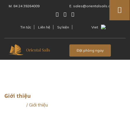
M. 84 24 39264009
E. sales@orientalsails.com
Tin tức
Liên hệ
Sự kiện
Viet
Menu
Đặt phòng ngay
Giới thiệu
Trang chủ
/
Giới thiệu