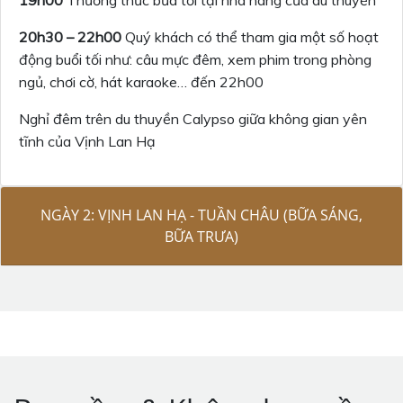
19h00
Thưởng thức bữa tối tại nhà hàng của du thuyền
20h30 – 22h00
Quý khách có thể tham gia một số hoạt
động buổi tối như: câu mực đêm, xem phim trong phòng
ngủ, chơi cờ, hát karaoke… đến 22h00
Nghỉ đêm trên du thuyền Calypso giữa không gian yên
tĩnh của Vịnh Lan Hạ
NGÀY 2: VỊNH LAN HẠ - TUẦN CHÂU (BỮA SÁNG,
BỮA TRƯA)