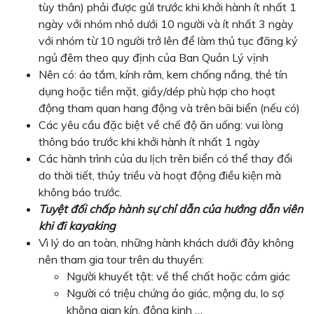
tùy thân) phải được gửi trước khi khởi hành ít nhất 1
ngày với nhóm nhỏ dưới 10 người và ít nhất 3 ngày
với nhóm từ 10 người trở lên để làm thủ tục đăng ký
ngủ đêm theo quy định của Ban Quản Lý vịnh
Nên có: áo tắm, kính râm, kem chống nắng, thẻ tín
dụng hoặc tiền mặt, giầy/dép phù hợp cho hoạt
động tham quan hang động và trên bãi biển (nếu có)
Các yêu cầu đặc biệt về chế độ ăn uống: vui lòng
thông báo trước khi khởi hành ít nhất 1 ngày
Các hành trình của du lịch trên biển có thể thay đổi
do thời tiết, thủy triều và hoạt động điều kiện mà
không báo trước.
Tuyệt đối chấp hành sự chỉ dẫn của hướng dẫn viên
khi đi kayaking
Vì lý do an toàn, những hành khách dưới đây không
nên tham gia tour trên du thuyền:
Người khuyết tật: về thể chất hoặc cảm giác
Người có triệu chứng ảo giác, mộng du, lo sợ
không gian kín, động kinh …