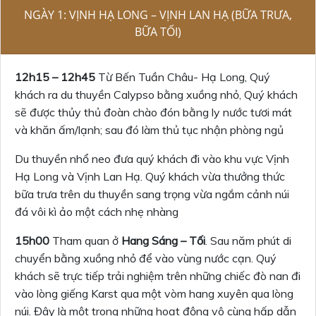
NGÀY 1: VỊNH HẠ LONG – VỊNH LAN HẠ (BỮA TRƯA,
BỮA TỐI)
12h15 – 12h45
Từ Bến Tuần Châu- Hạ Long, Quý
khách ra du thuyền Calypso bằng xuồng nhỏ, Quý khách
sẽ được thủy thủ đoàn chào đón bằng ly nước tươi mát
và khăn ấm/lạnh; sau đó làm thủ tục nhận phòng ngủ
Du thuyền nhổ neo đưa quý khách đi vào khu vực Vịnh
Hạ Long và Vịnh Lan Hạ. Quý khách vừa thưởng thức
bữa trưa trên du thuyền sang trọng vừa ngắm cảnh núi
đá vôi kì ảo một cách nhẹ nhàng
15h00
Tham quan ở
Hang Sáng – Tối
. Sau năm phút di
chuyển bằng xuồng nhỏ để vào vùng nước cạn. Quý
khách sẽ trực tiếp trải nghiệm trên những chiếc đò nan đi
vào lòng giếng Karst qua một vòm hang xuyên qua lòng
núi. Đây là một trong những hoạt động vô cùng hấp dẫn