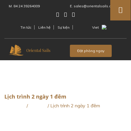
M. 84 24 39264009
E. sales@orientalsails.com
Tin tức
Liên hệ
Sự kiện
Viet
Menu
Đặt phòng ngay
Lịch trình 2 ngày 1 đêm
Trang chủ
/
Itinerary
/
Lịch trình 2 ngày 1 đêm