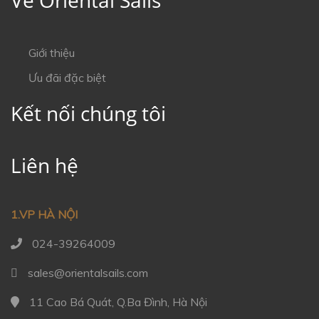
Về Oriental Sails
Giới thiệu
Ưu đãi đặc biệt
Kết nối chúng tôi
Liên hệ
1.VP HÀ NỘI
024-39264009
sales@orientalsails.com
11 Cao Bá Quát, Q.Ba Đình, Hà Nội