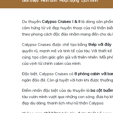
Giới thiệu
Hình ảnh
Hoạt động
Lịch trình
Du thuyền
Calypso Cruises I & II
là dòng sản ph
cảm hứng từ vẻ đẹp huyền thoại của nữ thần bi
theo phong cách độc đáo nhằm mang đến cho du kh
Calypso Cruises được chế tạo bằng
thép với đáy
quyến rũ, mạnh mẽ và tinh tế của tàu. Với thiết 
cúng, tạo cảm giác gần gũi với thiên nhiên. Mỗi p
của vịnh từ chính cabin của mình.
Đặc biệt, Calypso Cruises có
8 phòng cabin với ba
ngàn đảo đá. Còn gì tuyệt vời hơn khi được thưởn
Điểm nhấn đặc biệt của du thuyền là
ba cột buồm
tàu vươn mình vượt qua những con sóng, đưa họ k
đẹp dịu dàng, thanh lịch như nữ thần Calypso.