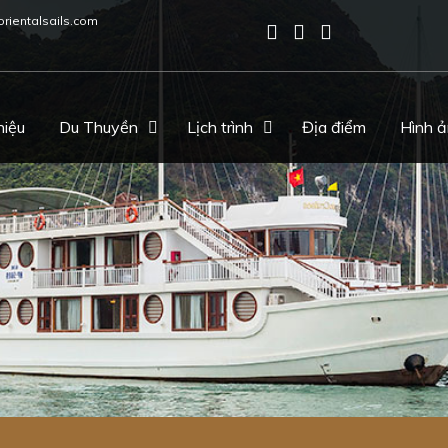
orientalsails.com
hiệu
Du Thuyền
Lịch trình
Địa điểm
Hình 