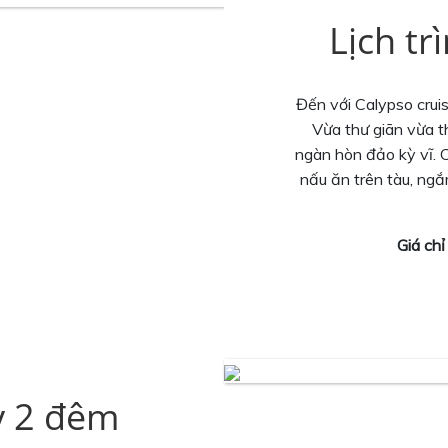
Lịch tr
Đến với Calypso crui
Vừa thư giãn vừa t
ngàn hòn đảo kỳ vĩ. 
nấu ăn trên tàu, ng
Giá ch
ày 2 đêm