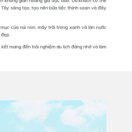
ến không gian hoàng gia độc đáo. Du khách có thể
Tây sáng tạo, tạo nên bữa tiệc thịnh soạn và đầy
ục của núi non, mây trời trong xanh và làn nước
 đẹp.
m kết mang đến trải nghiệm du lịch đáng nhớ và làm