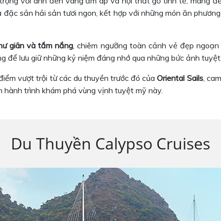
 trọng với ánh đèn vàng ấm áp và nội thất gỗ tinh tế, mang đ
 đặc sản hải sản tươi ngon, kết hợp với những món ăn phương 
hư giãn và tắm nắng
, chiêm ngưỡng toàn cảnh vẻ đẹp ngoạn m
ởng để lưu giữ những kỷ niệm đáng nhớ qua những bức ảnh tuyệt
iểm vượt trội từ các du thuyền trước đó của
Oriental Sails
, ca
n hành trình khám phá vùng vịnh tuyệt mỹ này.
Du Thuyền Calypso Cruises