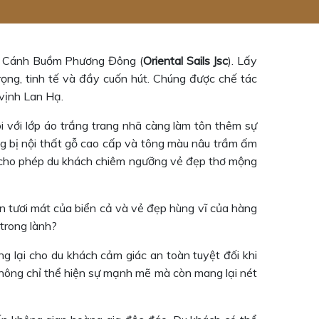
ng Cánh Buồm Phương Đông (
Oriental Sails Jsc
). Lấy
rọng, tinh tế và đầy cuốn hút. Chúng được chế tác
vịnh Lan Hạ.
ôi với lớp áo trắng trang nhã càng làm tôn thêm sự
ng bị nội thất gỗ cao cấp và tông màu nâu trầm ấm
ho phép du khách chiêm ngưỡng vẻ đẹp thơ mộng
an tươi mát của biển cả và vẻ đẹp hùng vĩ của hàng
 trong lành?
g lại cho du khách cảm giác an toàn tuyệt đối khi
không chỉ thể hiện sự mạnh mẽ mà còn mang lại nét