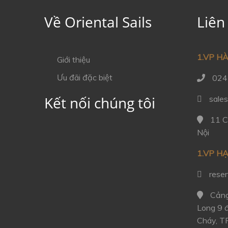
Về Oriental Sails
Liên
1.VP HÀ
Giới thiệu
Ưu đãi đặc biệt
024
Kết nối chúng tôi
sales
11 Ca
Nội
1.VP H
reser
Cảng
Long 9 
Cháy, T