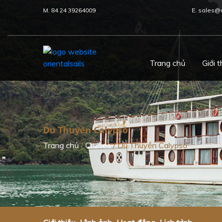
M. 84 24 39264009
E. sales@
Trang chủ
Giới t
Du Thuyền Calypso
Trang chủ
/
Cruises
/
Du Thuyền Calypso