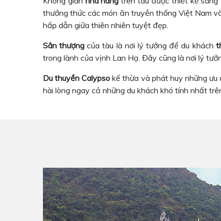
Không gian
nhà hàng
trên tàu được thiết kế sang
thưởng thức các món ăn truyền thống Việt Nam và
hấp dẫn giữa thiên nhiên tuyệt đẹp.
Sân thượng
của tàu là nơi lý tưởng để du khách
t
trong lành của vịnh Lan Hạ. Đây cũng là nơi lý tư
Du thuyền Calypso
kế thừa và phát huy những ưu đ
hài lòng ngay cả những du khách khó tính nhất trê