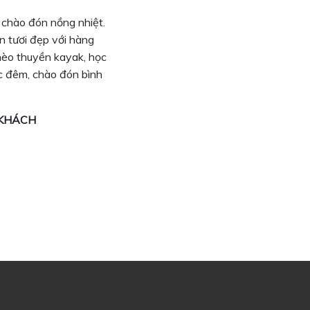
 chào đón nồng nhiệt.
n tươi đẹp với hàng
hèo thuyền kayak, học
c đêm, chào đón bình
D/KHÁCH