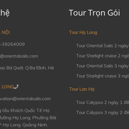
 hệ
Tour Trọn Gói
 NỘI
Tour Hạ Long
-39264009
Tour Oriental Sails 2 ngà
Tour Starlight cruise 2 n
@orientalsails.com
Tour Oriental Sails 3 ngà
o Bá Quát, Q.Ba Đình, Hà
Tour Starlight cruise 3 n
Ạ LONG
Tour Lan Hạ
vation@orientalsails.com
Tour Calypso 2 ngày 1 đ
 tầu Khách Quốc Tế Hạ
Tour Calypso 3 ngày 2 đ
đường Hạ Long, Phường Bãi
P Hạ Long, Quảng Ninh.