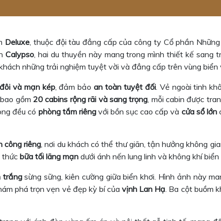
ẩm
Deluxe
, thuộc đội tàu đẳng cấp của công ty Cổ phần Nhữ
ển
Calypso
, hai du thuyền này mang trong mình thiết kế sang t
ách những trải nghiệm tuyệt vời và đẳng cấp trên vùng biển 
 đôi và mạn kép
, đảm bảo
an toàn tuyệt đối
. Vẻ ngoài tinh kh
kế bao gồm
20 cabins rộng rãi và sang trọng
, mỗi cabin được tra
hòng đều có
phòng tắm riêng
với bồn sục cao cấp và
cửa sổ lớn
c
n công riêng
, nơi du khách có thể thư giãn, tận hưởng không gi
g thức
bữa tối lãng mạn
dưới ánh nến lung linh và không khí biển
 trắng
sừng sững, kiên cường giữa biển khơi. Hình ảnh này man
hám phá trọn vẹn vẻ đẹp kỳ bí của
vịnh Lan Hạ
. Ba cột buồm 